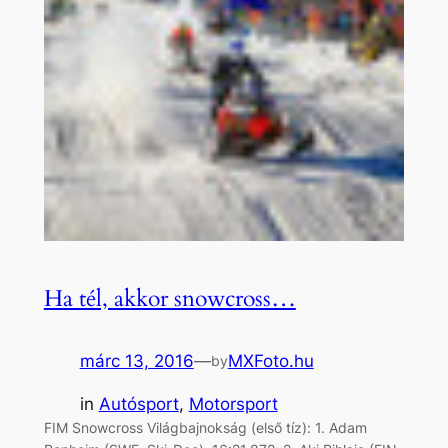
Ha tél, akkor snowcross…
márc 13, 2016
—
MXFoto.hu
by
in
Autósport
, 
Motorsport
FIM Snowcross Világbajnokság (első tíz): 1. Adam