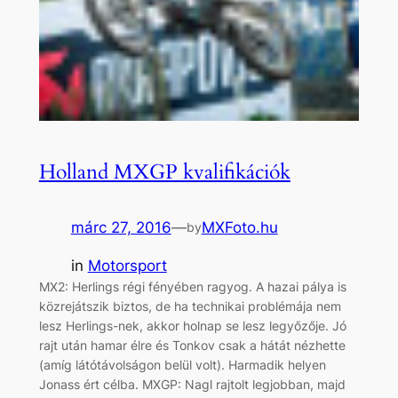
Holland MXGP kvalifikációk
márc 27, 2016
—
MXFoto.hu
by
in
Motorsport
MX2: Herlings régi fényében ragyog. A hazai pálya is
közrejátszik biztos, de ha technikai problémája nem
lesz Herlings-nek, akkor holnap se lesz legyőzője. Jó
rajt után hamar élre és Tonkov csak a hátát nézhette
(amíg látótávolságon belül volt). Harmadik helyen
Jonass ért célba. MXGP: Nagl rajtolt legjobban, majd