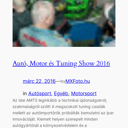
Autó, Motor és Tuning Show 2016
márc 22, 2016
—
MXFoto.hu
by
in
Autósport
, 
Egyéb
, 
Motorsport
Az idei AMTS leginkább a technikai újdonságokról,
szakmaiságról szólt! A megszokott tuning csodák
mellett az autóimportőrök próbálták bemutatni az ipar
innovációját. Kiemelt helyen szerepelt minden
autógyártónál a környezetvédelem és a