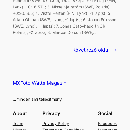
Renheim (SWE, Ski-Doo), 16:21.872; 2. Aki Pihlaja (FIN,
Lynx), +0:16.571; 3. Nisse Kjellström (SWE, Polaris),
+0:20.565; 4. Viktor Herten (FIN, Lynx), -1 lap(s); 5.
Adam Öhman (SWE, Lynx), -1 lap(s); 6. Johan Eriksson
(SWE, Lynx), -1 lap(s); 7. Jonas Östbyhaug (NOR,
Polaris), -2 lap(s); 8. Marcus Dorsch (SWE,…
Következő oldal
→
MXFoto Watts Magazin
…minden ami teljesítmény
About
Privacy
Social
Team
Privacy Policy
Facebook
History
Terms and Conditions
Instagram