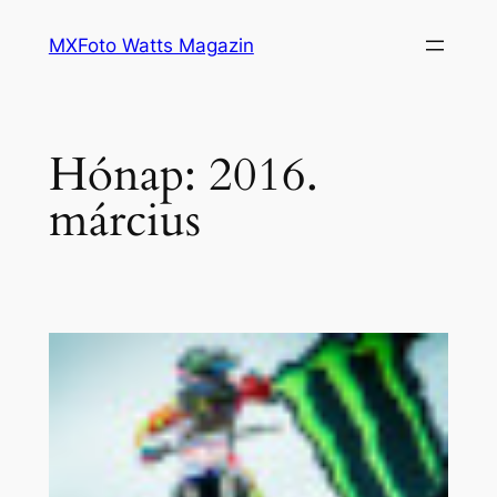
Ugrás
MXFoto Watts Magazin
a
tartalomhoz
Hónap:
2016.
március