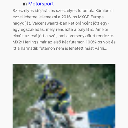
in
Motorsport
Szeszélyes időjárás és szeszélyes futamok. Körülbelül
ezzel lehetne jellemezni a 2016-os MXGP Európa
nagydíját. Valkenswaard-ban két óránként jött egy-
egy égszakadás, mely rendezte a pályát is. Amikor
elmúlt az eső jött a szél, ami a versenyzőket rendezte.
MX2: Herlings már az első két futamon 100%-os volt és
itt a harmadik futamon nem is lehetett mást várni…