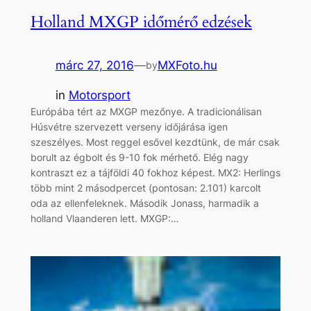
Holland MXGP időmérő edzések
márc 27, 2016
—
MXFoto.hu
by
in
Motorsport
Európába tért az MXGP mezőnye. A tradicionálisan
Húsvétre szervezett verseny időjárása igen
szeszélyes. Most reggel esővel kezdtünk, de már csak
borult az égbolt és 9-10 fok mérhető. Elég nagy
kontraszt ez a tájföldi 40 fokhoz képest. MX2: Herlings
több mint 2 másodpercet (pontosan: 2.101) karcolt
oda az ellenfeleknek. Második Jonass, harmadik a
holland Vlaanderen lett. MXGP:…