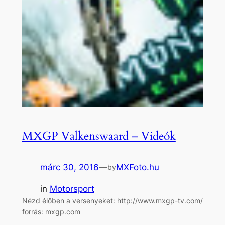
MXGP Valkenswaard – Videók
márc 30, 2016
—
MXFoto.hu
by
in
Motorsport
Nézd élőben a versenyeket: http://www.mxgp-tv.com/
forrás: mxgp.com