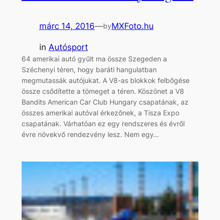
márc 14, 2016
—
MXFoto.hu
by
in
Autósport
64 amerikai autó gyűlt ma össze Szegeden a
Széchenyi téren, hogy baráti hangulatban
megmutassák autójukat. A V8-as blokkok felbőgése
össze csődítette a tömeget a téren. Köszönet a V8
Bandits American Car Club Hungary csapatának, az
összes amerikai autóval érkezőnek, a Tisza Expo
csapatának. Várhatóan ez egy rendszeres és évről
évre növekvő rendezvény lesz. Nem egy…