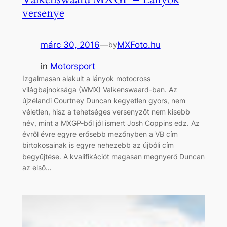
versenye
márc 30, 2016
—
MXFoto.hu
by
in
Motorsport
Izgalmasan alakult a lányok motocross
világbajnoksága (WMX) Valkenswaard-ban. Az
újzélandi Courtney Duncan kegyetlen gyors, nem
véletlen, hisz a tehetséges versenyzőt nem kisebb
név, mint a MXGP-ből jól ismert Josh Coppins edz. Az
évről évre egyre erősebb mezőnyben a VB cím
birtokosainak is egyre nehezebb az újbóli cím
begyűjtése. A kvalifikációt magasan megnyerő Duncan
az első…