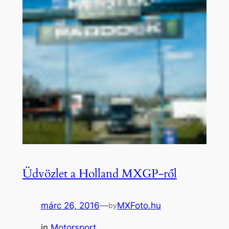
Üdvözlet a Holland MXGP-ről
márc 26, 2016
—
MXFoto.hu
by
in
Motorsport