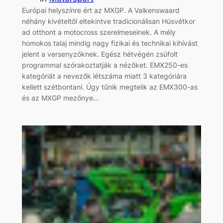
Európai helyszínre ért az MXGP. A Valkenswaard
néhány kivételtől eltekintve tradicionálisan Húsvétkor
ad otthont a motocross szerelmeseinek. A mély
homokos talaj mindig nagy fizikai és technikai kihívást
jelent a versenyzőknek. Egész hétvégén zsúfolt
programmal szórakoztatják a nézőket. EMX250-es
kategóriát a nevezők létszáma miatt 3 kategóriára
kellett szétbontani. Úgy tűnik megtelik az EMX300-as
és az MXGP mezőnye…