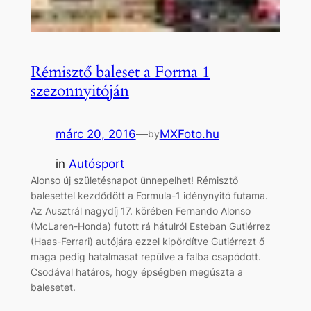
Rémisztő baleset a Forma 1
szezonnyitóján
márc 20, 2016
—
MXFoto.hu
by
in
Autósport
Alonso új születésnapot ünnepelhet! Rémisztő
balesettel kezdődött a Formula-1 idénynyitó futama.
Az Ausztrál nagydíj 17. körében Fernando Alonso
(McLaren-Honda) futott rá hátulról Esteban Gutiérrez
(Haas-Ferrari) autójára ezzel kipördítve Gutiérrezt ő
maga pedig hatalmasat repülve a falba csapódott.
Csodával határos, hogy épségben megúszta a
balesetet.