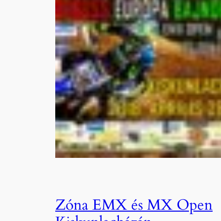
Zóna EMX és MX Open