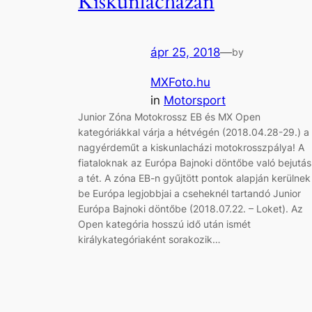
Kiskunlacházán
ápr 25, 2018
—
by
MXFoto.hu
in
Motorsport
Junior Zóna Motokrossz EB és MX Open
kategóriákkal várja a hétvégén (2018.04.28-29.) a
nagyérdeműt a kiskunlacházi motokrosszpálya! A
fiataloknak az Európa Bajnoki döntőbe való bejutás
a tét. A zóna EB-n gyűjtött pontok alapján kerülnek
be Európa legjobbjai a cseheknél tartandó Junior
Európa Bajnoki döntőbe (2018.07.22. – Loket). Az
Open kategória hosszú idő után ismét
királykategóriaként sorakozik…