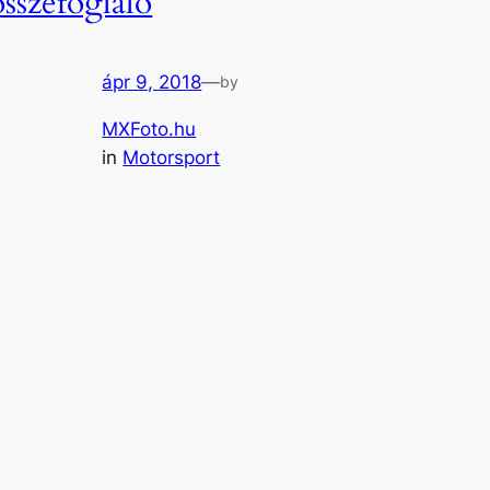
összefoglaló
ápr 9, 2018
—
by
MXFoto.hu
in
Motorsport