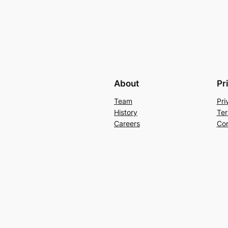
About
Pr
Team
Pri
History
Ter
Careers
Con