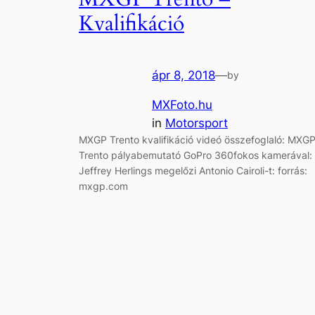
Kvalifikáció
ápr 8, 2018
—
by
MXFoto.hu
in
Motorsport
MXGP Trento kvalifikáció videó összefoglaló: MXG
Trento pályabemutató GoPro 360fokos kamerával:
Jeffrey Herlings megelőzi Antonio Cairoli-t: forrás:
mxgp.com