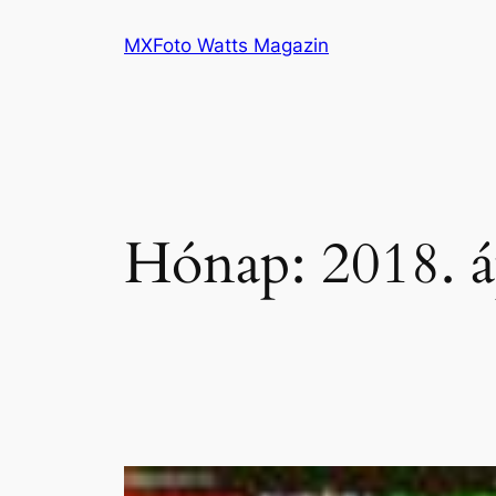
Ugrás
MXFoto Watts Magazin
a
tartalomhoz
Hónap:
2018. á