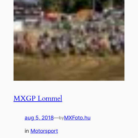
MXGP Lommel
aug 5, 2018
—
MXFoto.hu
by
in
Motorsport