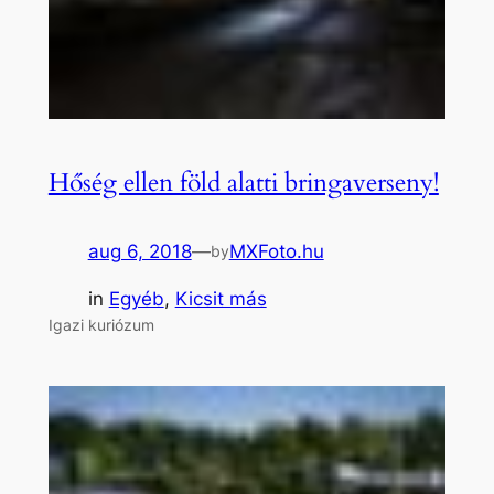
Hőség ellen föld alatti bringaverseny!
aug 6, 2018
—
MXFoto.hu
by
in
Egyéb
, 
Kicsit más
Igazi kuriózum