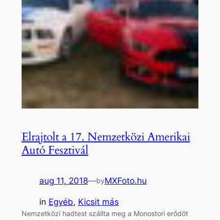
Elrajtolt a 17. Nemzetközi Amerikai
Autó Fesztivál
aug 11, 2018
—
MXFoto.hu
by
in
Egyéb
, 
Kicsit más
Nemzetközi hadtest szállta meg a Monostori erődöt