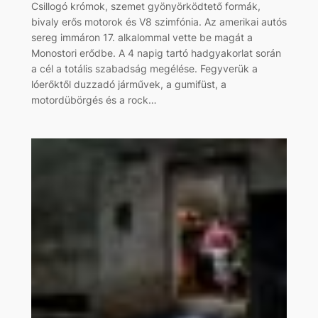
Csillogó krómok, szemet gyönyörködtető formák,
bivaly erős motorok és V8 szimfónia. Az amerikai autós
sereg immáron 17. alkalommal vette be magát a
Monostori erődbe. A 4 napig tartó hadgyakorlat során
a cél a totális szabadság megélése. Fegyverük a
lóerőktől duzzadó járművek, a gumifüst, a
motordübörgés és a rock…