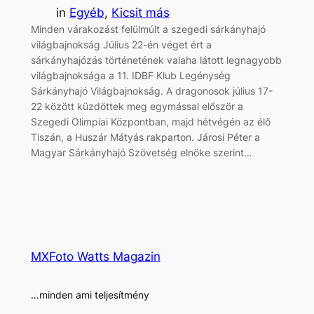
in
Egyéb
, 
Kicsit más
Minden várakozást felülmúlt a szegedi sárkányhajó
világbajnokság Július 22-én véget ért a
sárkányhajózás történetének valaha látott legnagyobb
világbajnoksága a 11. IDBF Klub Legénység
Sárkányhajó Világbajnokság. A dragonosok július 17-
22 között küzdöttek meg egymással először a
Szegedi Olimpiai Központban, majd hétvégén az élő
Tiszán, a Huszár Mátyás rakparton. Járosi Péter a
Magyar Sárkányhajó Szövetség elnöke szerint…
MXFoto Watts Magazin
…minden ami teljesítmény