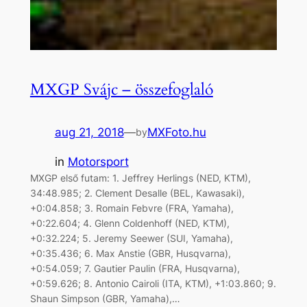
MXGP Svájc – összefoglaló
aug 21, 2018
—
MXFoto.hu
by
in
Motorsport
MXGP első futam: 1. Jeffrey Herlings (NED, KTM),
34:48.985; 2. Clement Desalle (BEL, Kawasaki),
+0:04.858; 3. Romain Febvre (FRA, Yamaha),
+0:22.604; 4. Glenn Coldenhoff (NED, KTM),
+0:32.224; 5. Jeremy Seewer (SUI, Yamaha),
+0:35.436; 6. Max Anstie (GBR, Husqvarna),
+0:54.059; 7. Gautier Paulin (FRA, Husqvarna),
+0:59.626; 8. Antonio Cairoli (ITA, KTM), +1:03.860; 9.
Shaun Simpson (GBR, Yamaha),…