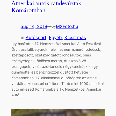
Amerikai autók randevúztak
Komáromban
aug 14, 2018
—
MXFoto.hu
by
in
Autósport
, 
Egyéb
, 
Kicsit más
Így hasított a 17. Nemzetközi Amerikai Autó Fesztivál
Őrült aszfaltbetyárok, félelmet nem ismerő rodeósok,
széttaposott, szétszaggatott roncsautók, óriás
szörnyetegek, öblösen morgó, duruzsoló V8
izomgépek, velőtrázó-táncoló négykerekűek – egy
gumifüsttel és benzingőzzel dúsított hétvége
Komáromban. 17. alkalommal dübörögtek az amcsi
verdák a Monostori erődben. Több mint 1000 amerikai
autó érkezett Komáromba a 17. Nemzetközi Amerikai
Autó…