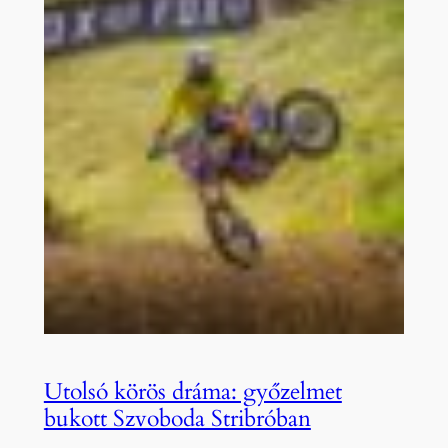
Utolsó körös dráma: győzelmet
bukott Szvoboda Stribróban