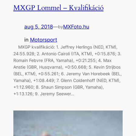
MXGP Lommel – Kvalifikáció
aug 5, 2018
—
MXFoto.hu
by
in
Motorsport
MXGP kvalifikáció: 1. Jeffrey Herlings (NED, KTM),
24:55.928; 2. Antonio Cairoli (ITA, KTM), +0:15.876; 3.
Romain Febvre (FRA, Yamaha), +0:21.255; 4. Max
Anstie (GBR, Husqvarna), +0:50.668; 5. Kevin Strijbos
(BEL, KTM), +0:55.261; 6. Jeremy Van Horebeek (BEL,
Yamaha), +1:08.449; 7. Glenn Coldenhoff (NED, KTM),
+1:12.960; 8. Shaun Simpson (GBR, Yamaha),
+1:13.126; 9. Jeremy Seewer…