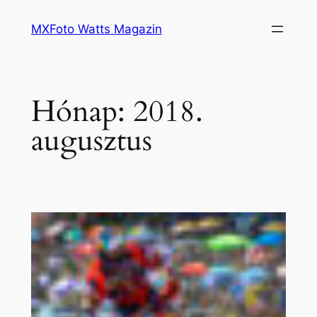
Ugrás
MXFoto Watts Magazin
a
tartalomhoz
Hónap:
2018.
augusztus