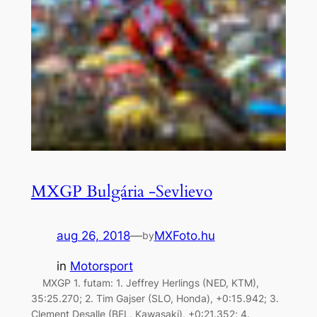
MXGP Bulgária -Sevlievo
aug 26, 2018
—
MXFoto.hu
by
in
Motorsport
MXGP 1. futam: 1. Jeffrey Herlings (NED, KTM),
35:25.270; 2. Tim Gajser (SLO, Honda), +0:15.942; 3.
Clement Desalle (BEL, Kawasaki), +0:21.352; 4.