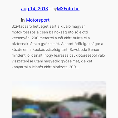
aug 14, 2018
—
MXFoto.hu
by
in
Motorsport
Szívfacsaró hétvégét zárt a kiváló magyar
motokrosszos a cseh bajnokság utolsó előtti
versenyén. 200 méterrel a cél előtt bukta el a
biztosnak látszó győzelmét. A sport örök igazsága: a
küzdelem a kockás zászlóig tart. Szvoboda Bence
mindent jól csinált, hogy learassa csuklótöréséből való
visszatérése utáni negyedik győzelmét, de két
kanyarral a leintés előtt hibázott. 200…