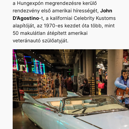
a Hungexpón megrendezésre kerülő
rendezvény első amerikai hírességét,
John
D’Agostino
-t, a kaliforniai
Celebrity Kustoms
alapítóját, az 1970-es kezdet óta több, mint
50 makulátlan átépített amerikai
veteránautó szülőatyját.