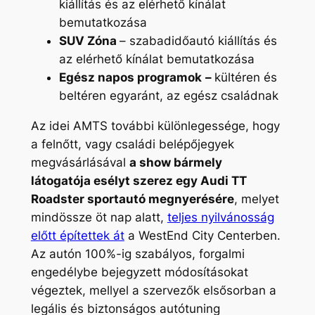
kiállítás és az elérhető kínálat
bemutatkozása
SUV Zóna
– szabadidőautó kiállítás és
az elérhető kínálat bemutatkozása
Egész napos programok
–
kültéren és
beltéren egyaránt, az egész családnak
Az idei AMTS további különlegessége, hogy
a felnőtt, vagy családi belépőjegyek
megvásárlásával
a show bármely
látogatója esélyt szerez egy Audi TT
Roadster sportautó megnyerésére
, melyet
mindössze öt nap alatt,
teljes nyilvánosság
előtt építettek át
a
WestEnd City Centerben
.
Az autón 100%-ig szabályos, forgalmi
engedélybe bejegyzett módosításokat
végeztek, mellyel a szervezők elsősorban a
legális és biztonságos autótuning