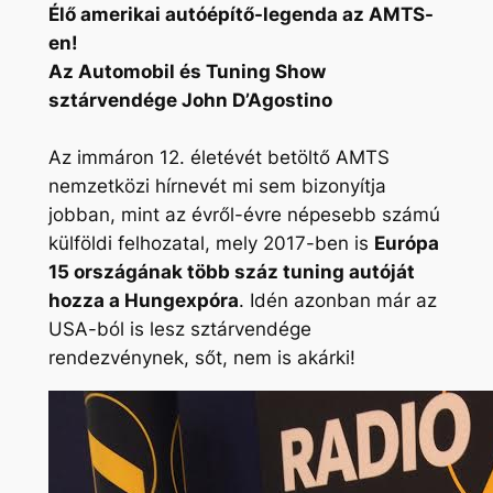
Élő amerikai autóépítő-legenda az AMTS-
en!
Az Automobil és Tuning Show
sztárvendége John D’Agostino
Az immáron 12. életévét betöltő AMTS
nemzetközi hírnevét mi sem bizonyítja
jobban, mint az évről-évre népesebb számú
külföldi felhozatal, mely 2017-ben is
Európa
15 országának több száz tuning autóját
hozza a Hungexpóra
. Idén azonban már az
USA-ból is lesz sztárvendége
rendezvénynek, sőt, nem is akárki!