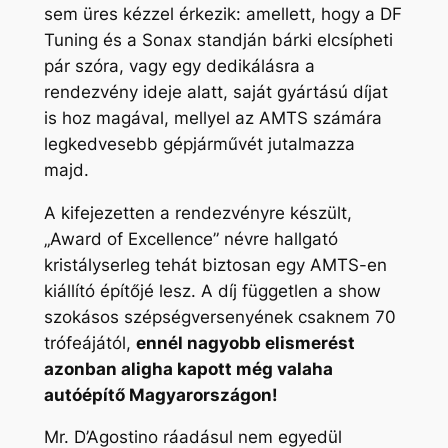
sem üres kézzel érkezik: amellett, hogy a DF
Tuning és a Sonax standján bárki elcsípheti
pár szóra, vagy egy dedikálásra a
rendezvény ideje alatt, saját gyártású díjat
is hoz magával, mellyel az AMTS számára
legkedvesebb gépjárművét jutalmazza
majd.
A kifejezetten a rendezvényre készült,
„
Award of Excellence”
névre hallgató
kristályserleg tehát biztosan egy AMTS-en
kiállító építőjé lesz. A díj független a show
szokásos szépségversenyének csaknem 70
trófeájától,
ennél nagyobb elismerést
azonban aligha kapott még valaha
autóépítő Magyarországon!
Mr. D’Agostino ráadásul nem egyedül