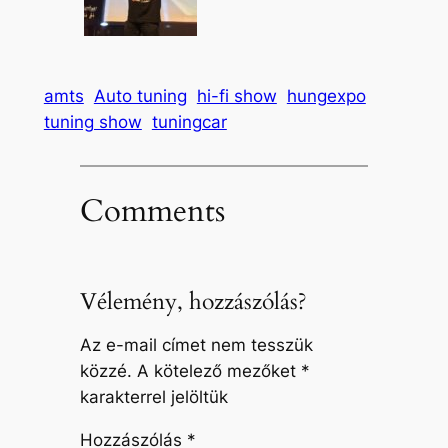
amts
Auto tuning
hi-fi show
hungexpo
tuning show
tuningcar
Comments
Vélemény, hozzászólás?
Az e-mail címet nem tesszük
közzé.
A kötelező mezőket
*
karakterrel jelöltük
Hozzászólás
*