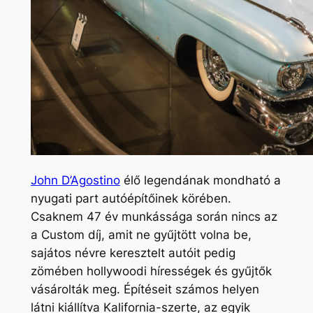
John D’Agostino
élő legendának mondható a
nyugati part autóépítőinek körében.
Csaknem 47 év munkássága során nincs az
a Custom díj, amit ne gyűjtött volna be,
sajátos névre keresztelt autóit pedig
zömében hollywoodi hírességek és gyűjtők
vásárolták meg. Építéseit számos helyen
látni kiállítva Kalifornia-szerte, az egyik