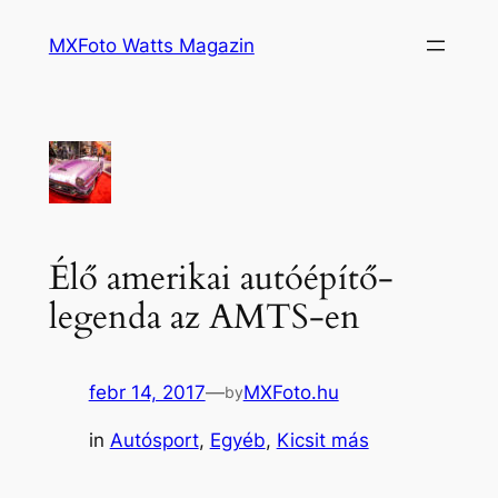
Ugrás
MXFoto Watts Magazin
a
tartalomhoz
Élő amerikai autóépítő-
legenda az AMTS-en
febr 14, 2017
—
MXFoto.hu
by
in
Autósport
, 
Egyéb
, 
Kicsit más