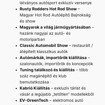
látványos autósport exkluzív versenye
Rusty Rodders Hot Rod Show
–
Magyar Hot Rod Autóépítő Bajnokság
és show
Magyarok a világ járműgyártásában
–
hazánk nagyjai az autó- és
motoriparban
Classic Automobil Show
– restaurált /
átépített klasszikus autók
Autómárkák, importőrök kiállítása
–
szalonautók, importőrök és koncepciók
Tuning találkozó és kiállítás
– több
száz magánépítő és klub
bemutatkozása
Kabrió Kiállítás
– exkluzív tárlat és
vásár a legújabb „tetőtlen” modellekből
EV-GreenTech
– elektromos autó