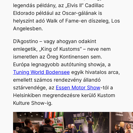
legendás példány, az
„Elvis II”
Cadillac
Eldorado például az Oscar-gálának is
helyszínt adó Walk of Fame-en díszeleg, Los
Angelesben.
D’Agostino – vagy ahogyan odakint
emlegetik,
„King of Kustoms”
– neve nem
ismeretlen az Öreg Kontinensen sem.
Európa legnagyobb autótuning showja, a
Tuning World Bodensee
egyik hivatalos arca,
emellett számos rendezvény állandó
sztárvendége, az
Essen Motor Show
-tól a
Helsinkiben megrendezésre kerülő
Kustom
Kulture Show
-ig.