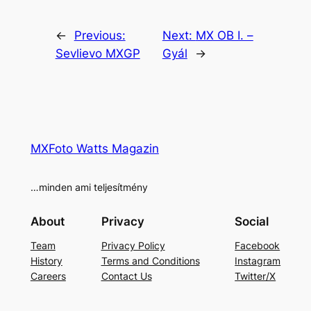
←
Previous:
Next:
MX OB I. –
Sevlievo MXGP
Gyál
→
MXFoto Watts Magazin
…minden ami teljesítmény
About
Privacy
Social
Team
Privacy Policy
Facebook
History
Terms and Conditions
Instagram
Careers
Contact Us
Twitter/X