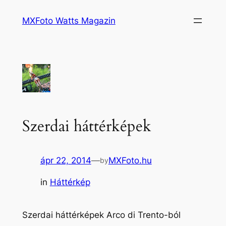
Ugrás
MXFoto Watts Magazin
a
tartalomhoz
Szerdai háttérképek
ápr 22, 2014
—
MXFoto.hu
by
in
Háttérkép
Szerdai háttérképek Arco di Trento-ból