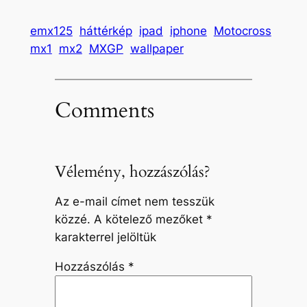
emx125
háttérkép
ipad
iphone
Motocross
mx1
mx2
MXGP
wallpaper
Comments
Vélemény, hozzászólás?
Az e-mail címet nem tesszük
közzé.
A kötelező mezőket
*
karakterrel jelöltük
Hozzászólás
*