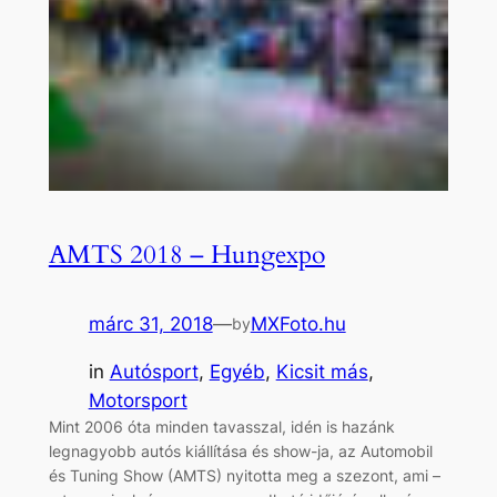
AMTS 2018 – Hungexpo
márc 31, 2018
—
MXFoto.hu
by
in
Autósport
, 
Egyéb
, 
Kicsit más
, 
Motorsport
Mint 2006 óta minden tavasszal, idén is hazánk
legnagyobb autós kiállítása és show-ja, az Automobil
és Tuning Show (AMTS) nyitotta meg a szezont, ami –