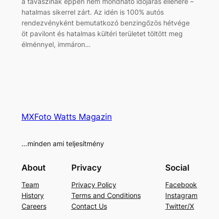
a tavaszinak éppen nem mondható időjárás ellenére –
hatalmas sikerrel zárt. Az idén is 100% autós
rendezvényként bemutatkozó benzingőzös hétvége
öt pavilont és hatalmas kültéri területet töltött meg
élménnyel, immáron…
MXFoto Watts Magazin
…minden ami teljesítmény
About
Privacy
Social
Team
Privacy Policy
Facebook
History
Terms and Conditions
Instagram
Careers
Contact Us
Twitter/X