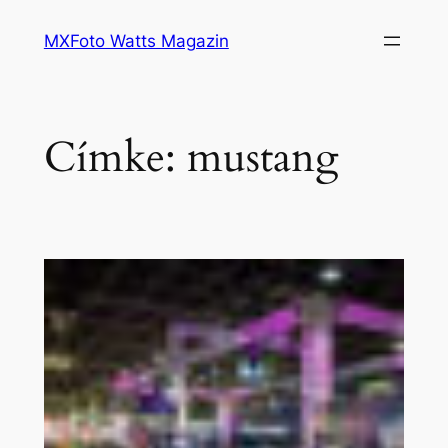
Ugrás
MXFoto Watts Magazin
a
tartalomhoz
Címke:
mustang