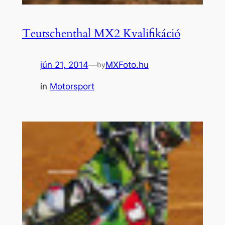
Teutschenthal MX2 Kvalifikáció
jún 21, 2014
—
MXFoto.hu
by
in
Motorsport