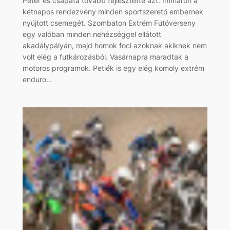
Péter és csapata tovább fejlesztette azt. Immáron a
kétnapos rendezvény minden sportszerető embernek
nyújtott csemegét. Szombaton Extrém Futóverseny
egy valóban minden nehézséggel ellátott
akadálypályán, majd homok foci azoknak akiknek nem
volt elég a futkározásból. Vasárnapra maradtak a
motoros programok. Petiék is egy elég komoly extrém
enduro…