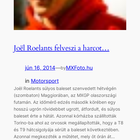
Joël Roelants felveszi a harcot…
jún 16, 2014
—
MXFoto.hu
by
in
Motorsport
Joël Roelants súlyos baleset szenvedett hétvégén
(szombaton) Maggiorában, az MXGP olaszországi
futamán. Az időmérő edzés második körében egy
hosszú ugrón rövidebbet ugrott, átfordult, és súlyos
baleset érte a hátát. Azonnal kórházba szállították
Torino-ba ahol az orvosok megállapították, hogy a T8
és T9 hátcsigolyája sérült a baleset következtében.
Azonnal megkezdték a műtétet, mely öt órán át…