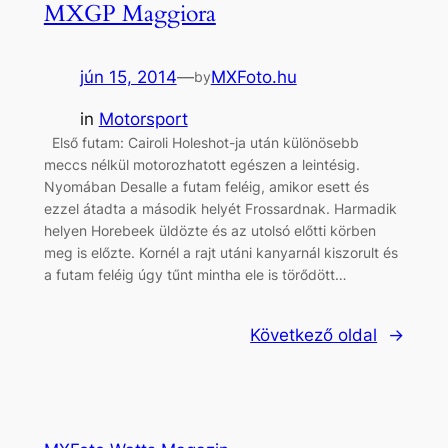
MXGP Maggiora
jún 15, 2014
—
MXFoto.hu
by
in
Motorsport
Első futam: Cairoli Holeshot-ja után különösebb
meccs nélkül motorozhatott egészen a leintésig.
Nyomában Desalle a futam feléig, amikor esett és
ezzel átadta a második helyét Frossardnak. Harmadik
helyen Horebeek üldözte és az utolsó előtti körben
meg is előzte. Kornél a rajt utáni kanyarnál kiszorult és
a futam feléig úgy tűnt mintha ele is törődött…
Következő oldal
→