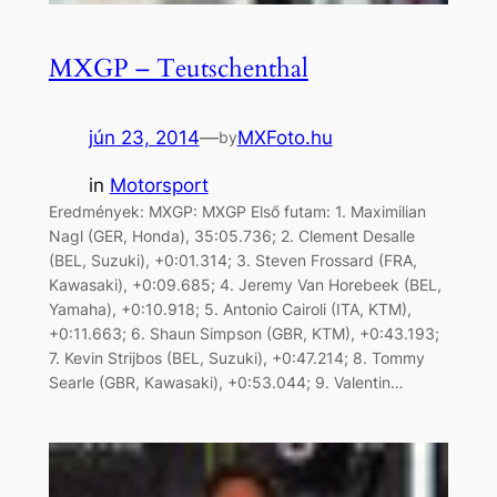
MXGP – Teutschenthal
jún 23, 2014
—
MXFoto.hu
by
in
Motorsport
Eredmények: MXGP: MXGP Első futam: 1. Maximilian
Nagl (GER, Honda), 35:05.736; 2. Clement Desalle
(BEL, Suzuki), +0:01.314; 3. Steven Frossard (FRA,
Kawasaki), +0:09.685; 4. Jeremy Van Horebeek (BEL,
Yamaha), +0:10.918; 5. Antonio Cairoli (ITA, KTM),
+0:11.663; 6. Shaun Simpson (GBR, KTM), +0:43.193;
7. Kevin Strijbos (BEL, Suzuki), +0:47.214; 8. Tommy
Searle (GBR, Kawasaki), +0:53.044; 9. Valentin…