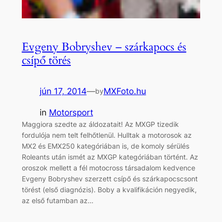
Evgeny Bobryshev – szárkapocs és
csípő törés
jún 17, 2014
—
MXFoto.hu
by
in
Motorsport
Maggiora szedte az áldozatait! Az MXGP tizedik
fordulója nem telt felhőtlenül. Hulltak a motorosok az
MX2 és EMX250 kategóriában is, de komoly sérülés
Roleants után ismét az MXGP kategóriában történt. Az
oroszok mellett a fél motocross társadalom kedvence
Evgeny Bobryshev szerzett csípő és szárkapocscsont
törést (első diagnózis). Boby a kvalifikáción negyedik,
az első futamban az…