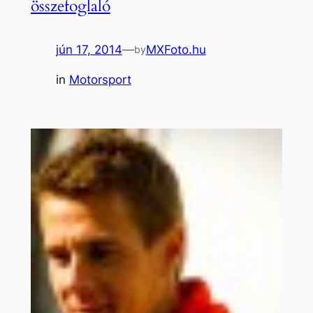
összefoglaló
jún 17, 2014
—
MXFoto.hu
by
in
Motorsport