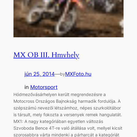
MX OB III. Hmvhely
jún 25, 2014
—
MXFoto.hu
by
in
Motorsport
Hódmezővásárhelyen került megrendezésre a
Motocross Országos Bajnokság harmadik fordulója. A
szépszámú nevezői létszámhoz, népes szurkolótábor
is társult, mely fokozta a versenyek remek hangulatát.
MX1: A nagy kategóriában egyetlen változás
Szvoboda Bence 4T-re való átállása volt, mellyel kicsit
szorosabbra várta mindenki a párharcát a kategóriát