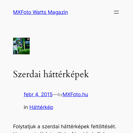
Ugrás
MXFoto Watts Magazin
a
tartalomhoz
Szerdai háttérképek
febr 4, 2015
—
MXFoto.hu
by
in
Háttérkép
Folytatjuk a szerdai háttérképek feltöltését.