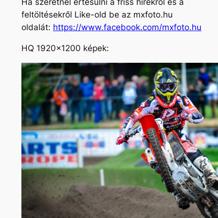
Ha szeretnél értesülni a friss hírekről és a
feltöltésekről Like-old be az mxfoto.hu
oldalát:
https://www.facebook.com/mxfoto.hu
HQ 1920×1200 képek: