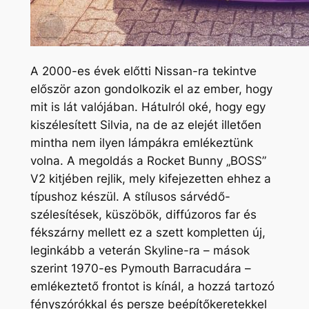
A 2000-es évek előtti Nissan-ra tekintve
először azon gondolkozik el az ember, hogy
mit is lát valójában. Hátulról oké, hogy egy
kiszélesített Silvia, na de az elejét illetően
mintha nem ilyen lámpákra emlékeztünk
volna. A megoldás a Rocket Bunny „BOSS”
V2 kitjében rejlik, mely kifejezetten ehhez a
típushoz készül. A stílusos sárvédő-
szélesítések, küszöbök, diffúzoros far és
fékszárny mellett ez a szett kompletten új,
leginkább a veterán Skyline-ra – mások
szerint 1970-es Pymouth Barracudára –
emlékeztető frontot is kínál, a hozzá tartozó
fényszórókkal és persze beépítőkeretekkel