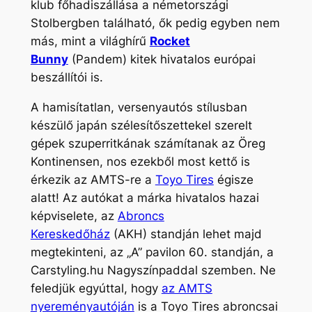
klub főhadiszállása a németországi
Stolbergben található, ők pedig egyben nem
más, mint a világhírű
Rocket
Bunny
(Pandem) kitek hivatalos európai
beszállítói is.
A hamisítatlan, versenyautós stílusban
készülő japán szélesítőszettekel szerelt
gépek szuperritkának számítanak az Öreg
Kontinensen, nos ezekből most kettő is
érkezik az AMTS-re a
Toyo Tires
égisze
alatt! Az autókat a márka hivatalos hazai
képviselete, az
Abroncs
Kereskedőház
(AKH) standján lehet majd
megtekinteni, az „A” pavilon 60. standján, a
Carstyling.hu Nagyszínpaddal szemben. Ne
feledjük egyúttal, hogy
az AMTS
nyereményautóján
is a Toyo Tires abroncsai