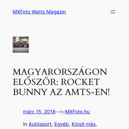
Ugrás
MXFoto Watts Magazin
a
tartalomhoz
MAGYARORSZÁGON
ELŐSZÖR: ROCKET
BUNNY AZ AMTS-EN!
márc 15, 2018
—
MXFoto.hu
by
in
Autósport
, 
Egyéb
, 
Kicsit más
, 