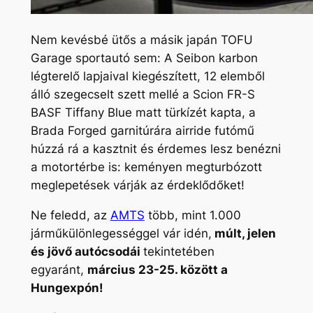
Nem kevésbé ütős a másik japán TOFU
Garage sportautó sem: A Seibon karbon
légterelő lapjaival kiegészített, 12 elemből
álló szegecselt szett mellé a Scion FR-S
BASF Tiffany Blue matt türkízét kapta, a
Brada Forged garnitúrára airride futómű
húzzá rá a kasztnit és érdemes lesz benézni
a motortérbe is: keményen megturbózott
meglepetések várják az érdeklődőket!
Ne feledd, az
AMTS
több, mint 1.000
járműkülönlegességgel vár idén,
múlt, jelen
és jövő autócsodái
tekintetében
egyaránt,
március 23-25. között a
Hungexpón!