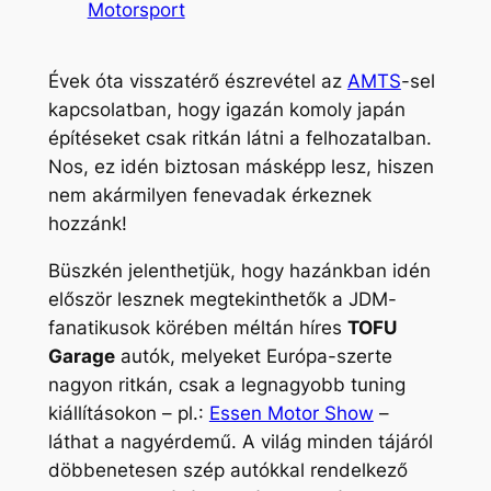
Motorsport
Évek óta visszatérő észrevétel az
AMTS
-sel
kapcsolatban, hogy igazán komoly japán
építéseket csak ritkán látni a felhozatalban.
Nos, ez idén biztosan másképp lesz, hiszen
nem akármilyen fenevadak érkeznek
hozzánk!
Büszkén jelenthetjük, hogy hazánkban idén
először lesznek megtekinthetők a JDM-
fanatikusok körében méltán híres
TOFU
Garage
autók, melyeket Európa-szerte
nagyon ritkán, csak a legnagyobb tuning
kiállításokon – pl.:
Essen Motor Show
–
láthat a nagyérdemű. A világ minden tájáról
döbbenetesen szép autókkal rendelkező