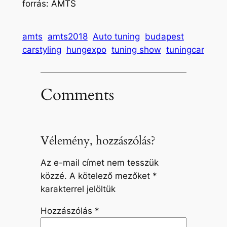
forrás: AMTS
amts
amts2018
Auto tuning
budapest
carstyling
hungexpo
tuning show
tuningcar
Comments
Vélemény, hozzászólás?
Az e-mail címet nem tesszük
közzé.
A kötelező mezőket
*
karakterrel jelöltük
Hozzászólás
*